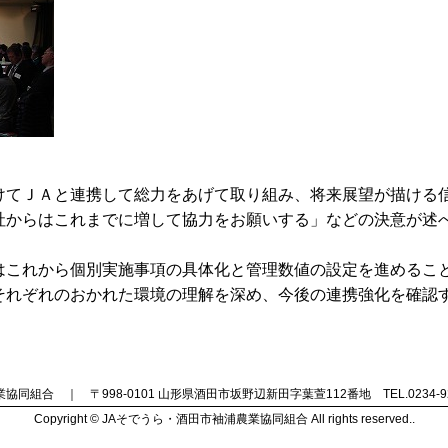
けてＪＡと連携して総力をあげて取り組み、将来展望が描ける
社からはこれまでに増して協力をお願いする」などの決意が述
これから個別実施事項の具体化と管理数値の設定を進めるこ
それぞれのおかれた環境の理解を深め、今後の連携強化を確認
合 ｜ 〒998-0101 山形県酒田市坂野辺新田字葉萱112番地 TEL.0234-92-475
Copyright © JAそでうら・酒田市袖浦農業協同組合 All rights reserved..