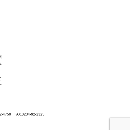
信
べ
と
す
0 FAX.0234-92-2325