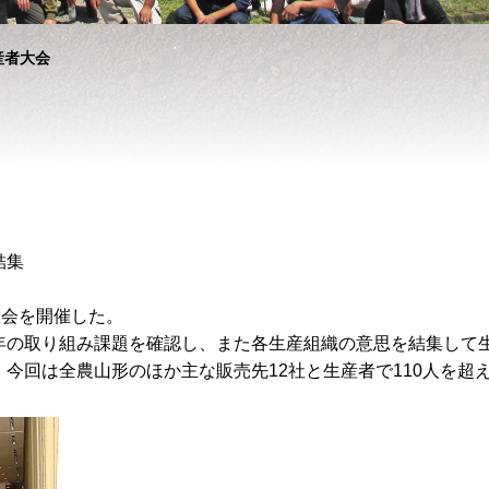
産者大会
結集
大会を開催した。
年の取り組み課題を確認し、また各生産組織の意思を結集して
今回は全農山形のほか主な販売先12社と生産者で110人を超