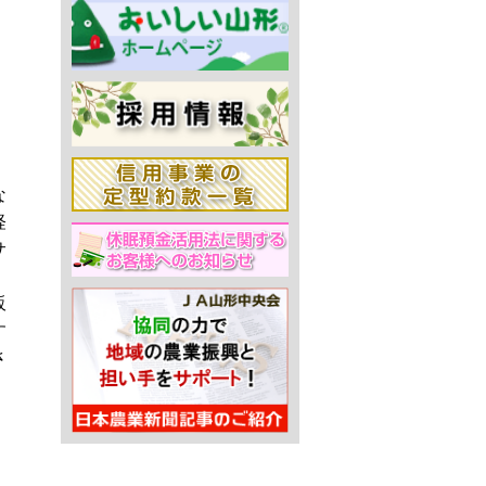
な
経
サ
販
す
さ