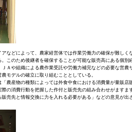
イアなどによって、農家経営体では作業労働力の確保が難しく
る。このため後継者を確保することが可能な販売高にある個別
、ＪＡや組織による農作業受託や労働力補完などの必要な営農
営農モデルの確立に取り組むこととしている。
は「農産物の種類によっては外食中食における消費量が量販店
実際の消費行動を把握した作付と販売先の組み合わせがますま
る販売先と情報交換に力を入れる必要がある」などの意見が出