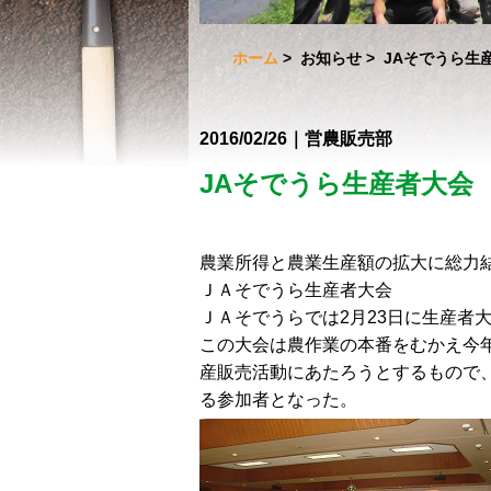
ホーム
>
お知らせ
> JAそでうら生
2016/02/26｜営農販売部
JAそでうら生産者大会
農業所得と農業生産額の拡大に総力
ＪＡそでうら生産者大会
ＪＡそでうらでは2月23日に生産者
この大会は農作業の本番をむかえ今
産販売活動にあたろうとするもので、
る参加者となった。