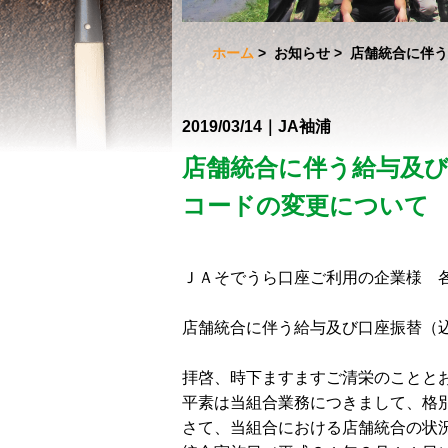
ホーム
>
お知らせ
> 店舗統合に伴
2019/03/14｜JA袖浦
店舗統合に伴う給与及
コードの変更について
ＪＡそでうら口座ご利用の企業様 
店舗統合に伴う給与及び口座振替（
拝啓、時下ますますご清栄のことと
平素は当組合業務につきまして、格
さて、当組合における店舗統合の状